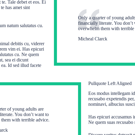
 te. Tale debet et eos. Ei
 te has amet sint
Only a quarter of young adult
financially literate. You don’t
cum natum salutatus cu.
overwhelm them with terrible
Micheal Clarck
imal debitis cu, viderer
crem vim ei. Has epicuri
salutatus cu. Ne quem
t, sea ei dicunt
ea. Id sed illud facete
Pullquote Left Aligned
Eos modus intellegam id. 
recusabo expetendis per, 
nominavi, albucius susci
ter of young adults are
 literate. You don’t want to
Has epicuri accusamus in
them with terrible advice.
Ne quem suas recusabo 
arck
Discere veritus detraxit 