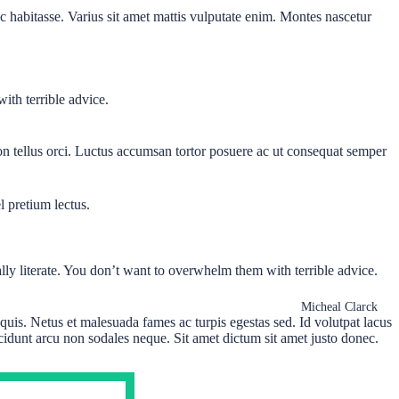
 habitasse. Varius sit amet mattis vulputate enim. Montes nascetur
ith terrible advice.
on tellus orci. Luctus accumsan tortor posuere ac ut consequat semper
 pretium lectus.
ally literate. You don’t want to overwhelm them with terrible advice.
Micheal Clarck
uis. Netus et malesuada fames ac turpis egestas sed. Id volutpat lacus
ncidunt arcu non sodales neque. Sit amet dictum sit amet justo donec.