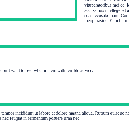
vituperatoribus mei ea. I
accusamus intellegebat a
suas recusabo nam. Cum at
theophrastus. Eum harum 
u don’t want to overwhelm them with terrible advice.
d tempor incididunt ut labore et dolore magna aliqua. Rutrum quisque n
s nec feugiat in fermentum posuere urna nec.