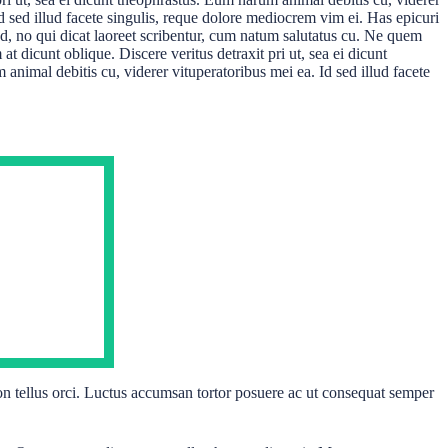
d sed illud facete singulis, reque dolore mediocrem vim ei. Has epicuri
d, no qui dicat laoreet scribentur, cum natum salutatus cu. Ne quem
 dicunt oblique. Discere veritus detraxit pri ut, sea ei dicunt
animal debitis cu, viderer vituperatoribus mei ea. Id sed illud facete
on tellus orci. Luctus accumsan tortor posuere ac ut consequat semper