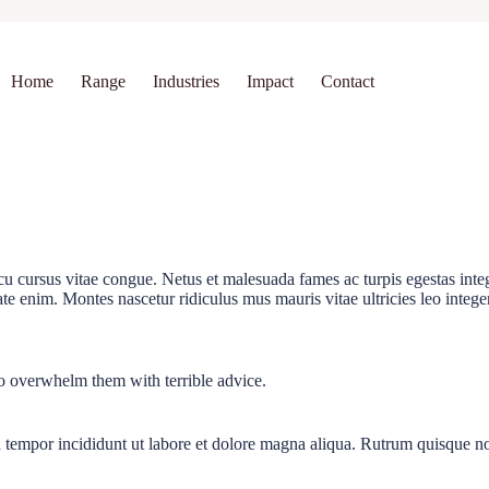
Home
Range
Industries
Impact
Contact
arcu cursus vitae congue. Netus et malesuada fames ac turpis egestas i
tate enim. Montes nascetur ridiculus mus mauris vitae ultricies leo integ
 to overwhelm them with terrible advice.
d tempor incididunt ut labore et dolore magna aliqua. Rutrum quisque n