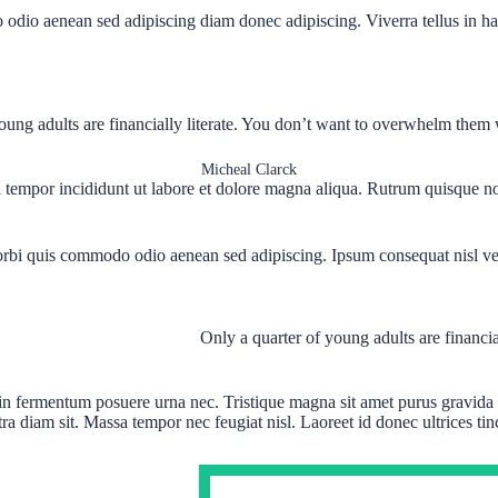
odio aenean sed adipiscing diam donec adipiscing. Viverra tellus in hac
oung adults are financially literate. You don’t want to overwhelm them w
Micheal Clarck
d tempor incididunt ut labore et dolore magna aliqua. Rutrum quisque n
rbi quis commodo odio aenean sed adipiscing. Ipsum consequat nisl vel
Only a quarter of young adults are financi
in fermentum posuere urna nec. Tristique magna sit amet purus gravida q
ra diam sit. Massa tempor nec feugiat nisl. Laoreet id donec ultrices ti