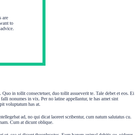
s are
 want to
 advice.
Quo in tollit consectetuer, duo tollit assueverit te. Tale debet et eos. Ei
falli nonumes in vix. Per no latine appellantur, te has amet sint
pit voluptatum has at.
tellegebat ad, no qui dicat laoreet scribentur, cum natum salutatus cu.
nam. Cum at dicunt oblique.
pri ut, sea ei dicunt theophrastus. Eum harum animal debitis cu, viderer