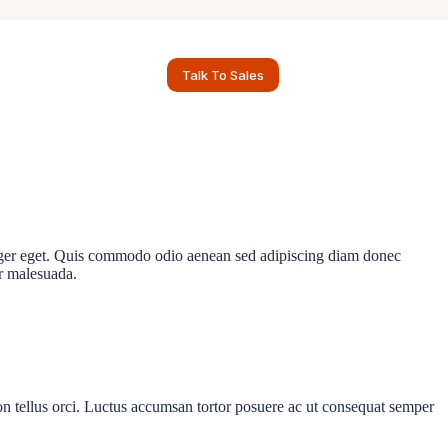
Talk To Sales
nteger eget. Quis commodo odio aenean sed adipiscing diam donec
er malesuada.
on tellus orci. Luctus accumsan tortor posuere ac ut consequat semper