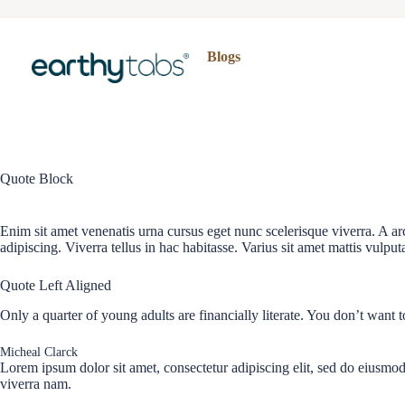
Skip
to
content
Blogs
Quote Block
Enim sit amet venenatis urna cursus eget nunc scelerisque viverra. A 
adipiscing. Viverra tellus in hac habitasse. Varius sit amet mattis vulpu
Quote Left Aligned
Only a quarter of young adults are financially literate. You don’t want
Micheal Clarck
Lorem ipsum dolor sit amet, consectetur adipiscing elit, sed do eiusmo
viverra nam.