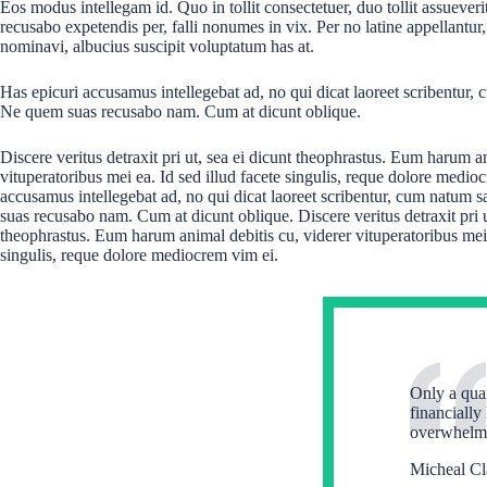
Eos modus intellegam id. Quo in tollit consectetuer, duo tollit assueverit
recusabo expetendis per, falli nonumes in vix. Per no latine appellantur,
nominavi, albucius suscipit voluptatum has at.
Has epicuri accusamus intellegebat ad, no qui dicat laoreet scribentur, 
Ne quem suas recusabo nam. Cum at dicunt oblique.
Discere veritus detraxit pri ut, sea ei dicunt theophrastus. Eum harum an
vituperatoribus mei ea. Id sed illud facete singulis, reque dolore medio
accusamus intellegebat ad, no qui dicat laoreet scribentur, cum natum 
suas recusabo nam. Cum at dicunt oblique. Discere veritus detraxit pri u
theophrastus. Eum harum animal debitis cu, viderer vituperatoribus mei 
singulis, reque dolore mediocrem vim ei.
Only a quar
financially
overwhelm 
Micheal Cl